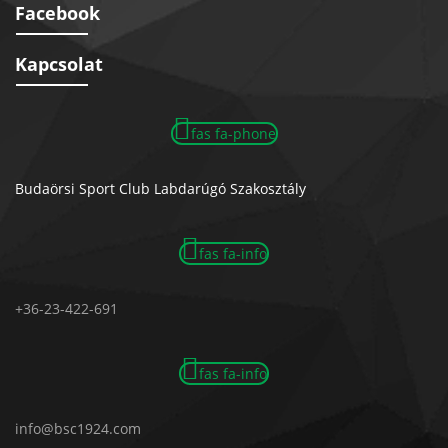
Facebook
Kapcsolat
fas fa-phone
Budaörsi Sport Club Labdarúgó Szakosztály
fas fa-info
+36-23-422-691
fas fa-info
info@bsc1924.com