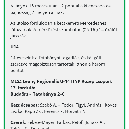
A lányok 15 meccs után 12 ponttal a kilencsapatos
bajnokság 7. helyén állnak.
Az utolsó fordulóban a kecskeméti Mercedeshez
látogatnak. A mérkőzést szombaton (05.16.) 14 órától
játsszák.
U14
14 éveseink a Tatabányát fogadták, és két gólt
szerezve magabiztosan tartották itthon a három
pontot.
MLSZ Leány Regionális U-14 HNP Közép csoport
17. forduló:
Budaörs – Tatabánya 2–0
Kezdőcsapat
: Szabó A. – Fodor, Tigyi, Andrási, Köves,
Liszka, Papp Zs., Ferenczik, Horváth N.
Cserék
: Fekete-Mayer, Farkas, Petőfi, Juhász A.,
Takács C., Domonyi