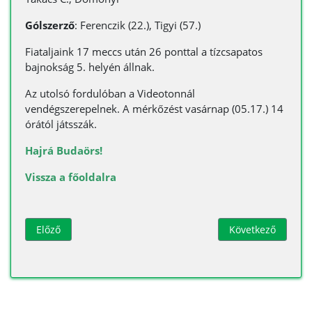
Gólszerző
: Ferenczik (22.), Tigyi (57.)
Fiataljaink 17 meccs után 26 ponttal a tízcsapatos
bajnokság 5. helyén állnak.
Az utolsó fordulóban a Videotonnál
vendégszerepelnek. A mérkőzést vasárnap (05.17.) 14
órától játsszák.
Hajrá Budaörs!
Vissza a főoldalra
Előző cikk: Vereséggel búcsúzott az NB I.-től női csapatunk
Következő cikk: L
Előző
Következő