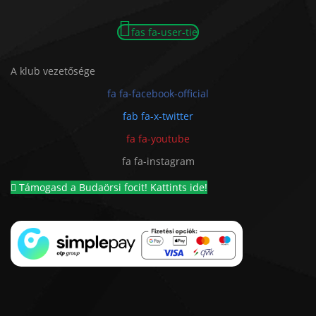
fas fa-user-tie
A klub vezetősége
fa fa-facebook-official
fab fa-x-twitter
fa fa-youtube
fa fa-instagram
Támogasd a Budaörsi focit! Kattints ide!