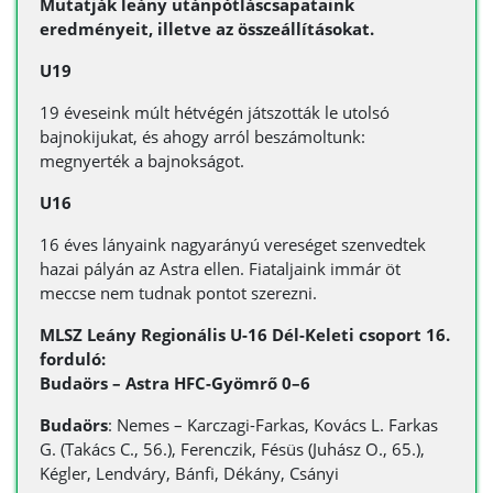
Mutatják leány utánpótláscsapataink
eredményeit, illetve az összeállításokat.
U19
19 éveseink múlt hétvégén játszották le utolsó
bajnokijukat, és ahogy arról beszámoltunk:
megnyerték a bajnokságot.
U16
16 éves lányaink nagyarányú vereséget szenvedtek
hazai pályán az Astra ellen. Fiataljaink immár öt
meccse nem tudnak pontot szerezni.
MLSZ Leány Regionális U-16 Dél-Keleti csoport 16.
forduló:
Budaörs – Astra HFC-Gyömrő 0–6
Budaörs
: Nemes – Karczagi-Farkas, Kovács L. Farkas
G. (Takács C., 56.), Ferenczik, Fésüs (Juhász O., 65.),
Kégler, Lendváry, Bánfi, Dékány, Csányi