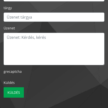
tárgy
Üzenet
grecaptcha
Küldés
KÜLDÉS