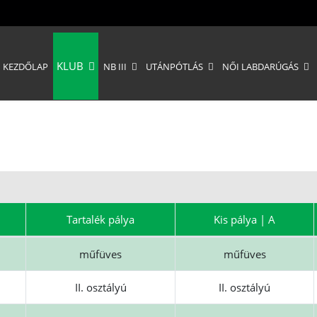
KLUB
KEZDŐLAP
NB III
UTÁNPÓTLÁS
NŐI LABDARÚGÁS
Tartalék pálya
Kis pálya | A
műfüves
műfüves
II. osztályú
II. osztályú