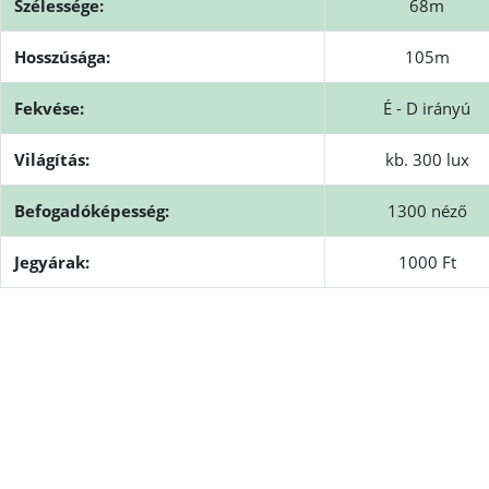
Szélessége:
68m
Hosszúsága:
105m
Fekvése:
É - D irányú
Világítás:
kb. 300 lux
Befogadóképesség:
1300 néző
Jegyárak:
1000 Ft