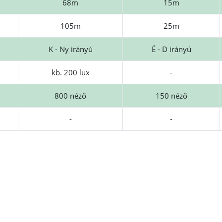
68m
15m
105m
25m
K - Ny irányú
É - D irányú
kb. 200 lux
-
800 néző
150 néző
-
-