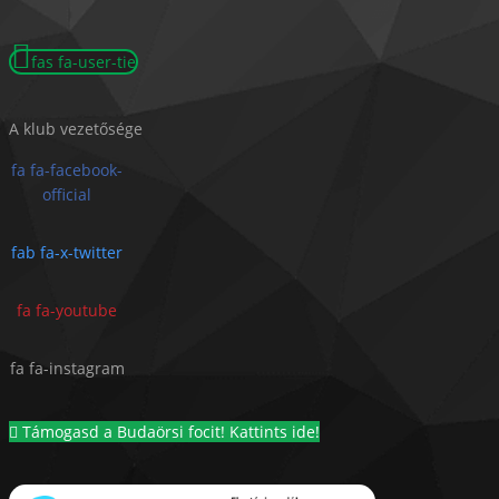
fas fa-user-tie
A klub vezetősége
fa fa-facebook-
official
fab fa-x-twitter
fa fa-youtube
fa fa-instagram
Támogasd a Budaörsi focit! Kattints ide!