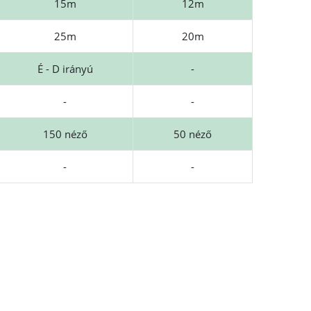
15m
12m
25m
20m
É - D irányú
-
-
-
150 néző
50 néző
-
-