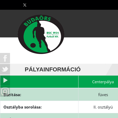
PÁLYAINFORMÁCIÓ
Centerpálya
Tulajdonság
Pályainformációk
Borítása:
füves
Osztályba sorolása:
II. osztályú