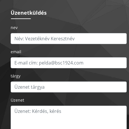
Üzenetküldés
nev
email
tárgy
Üzenet