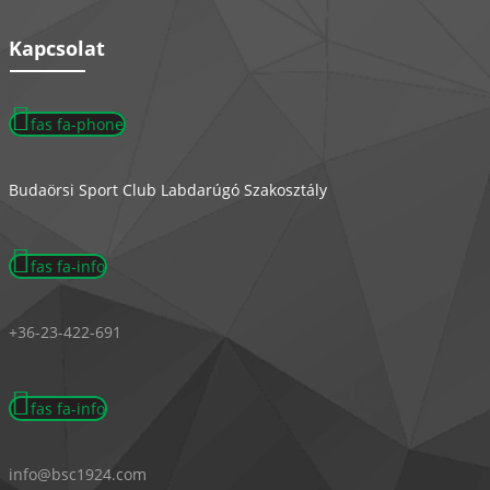
Kapcsolat
fas fa-phone
Budaörsi Sport Club Labdarúgó Szakosztály
fas fa-info
+36-23-422-691
fas fa-info
info@bsc1924.com