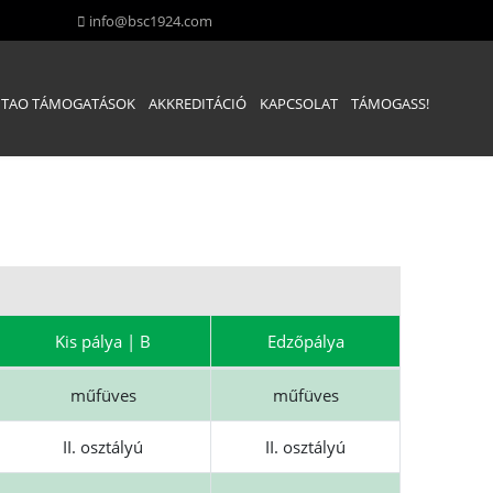
info@bsc1924.com
TAO TÁMOGATÁSOK
AKKREDITÁCIÓ
KAPCSOLAT
TÁMOGASS!
Kis pálya | B
Edzőpálya
műfüves
műfüves
II. osztályú
II. osztályú