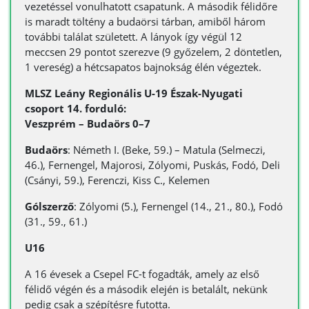
vezetéssel vonulhatott csapatunk. A második félidőre
is maradt töltény a budaörsi tárban, amiből három
további találat született. A lányok így végül 12
meccsen 29 pontot szerezve (9 győzelem, 2 döntetlen,
1 vereség) a hétcsapatos bajnokság élén végeztek.
MLSZ Leány Regionális U-19 Észak-Nyugati
csoport 14. forduló:
Veszprém – Budaörs 0–7
Budaörs
: Németh I. (Beke, 59.) – Matula (Selmeczi,
46.), Fernengel, Majorosi, Zólyomi, Puskás, Fodó, Deli
(Csányi, 59.), Ferenczi, Kiss C., Kelemen
Gólszerző
: Zólyomi (5.), Fernengel (14., 21., 80.), Fodó
(31., 59., 61.)
U16
A 16 évesek a Csepel FC-t fogadták, amely az első
félidő végén és a második elején is betalált, nekünk
pedig csak a szépítésre futotta.