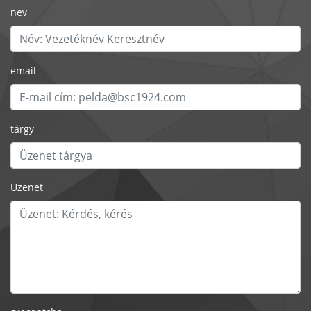
nev
email
tárgy
Üzenet