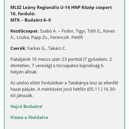
MLSZ Leány Regionális U-14 HNP Közép csoport
16. forduló:
MTK – Budaörs 6–0
Kezdőcsapat
: Szabó A. – Fodor, Tigyi, Tóth E., Köves
A., Liszka, Papp Zs., Ferenczik. Petőfi
Cserék
: Farkas G., Takács C.
Fiataljaink 16 meccs után 23 ponttal (7 győzelem, 2
döntetlen, 7 vereség) a tízcsapatos bajnokság 6.
helyén állnak.
Az utolsó előtti fordulóban a Tatabánya lesz az ellenfél
hazai pályán. A mérkőzést jövő hétfőn (05.11.) 16.30-
tól játsszák.
Hajrá Budaörs!
Vissza a főoldalra