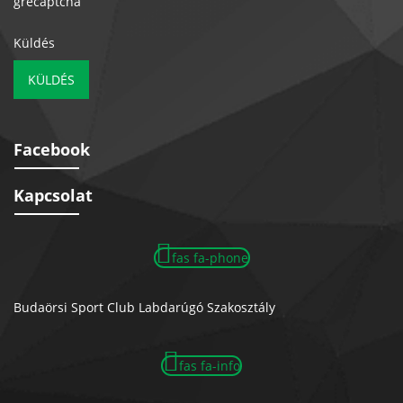
grecaptcha
Küldés
KÜLDÉS
Facebook
Kapcsolat
fas fa-phone
Budaörsi Sport Club Labdarúgó Szakosztály
fas fa-info