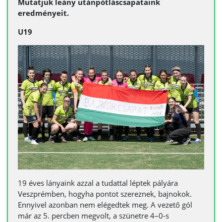
Mutatjuk leány utánpótláscsapataink
eredményeit.
U19
19 éves lányaink azzal a tudattal léptek pályára
Veszprémben, hogyha pontot szereznek, bajnokok.
Ennyivel azonban nem elégedtek meg. A vezető gól
már az 5. percben megvolt, a szünetre 4–0-s