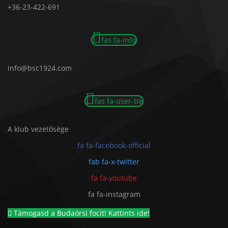
+36-23-422-691
fas fa-info
info@bsc1924.com
fas fa-user-tie
A klub vezetősége
fa fa-facebook-official
fab fa-x-twitter
fa fa-youtube
fa fa-instagram
Támogasd a Budaörsi focit! Kattints ide!