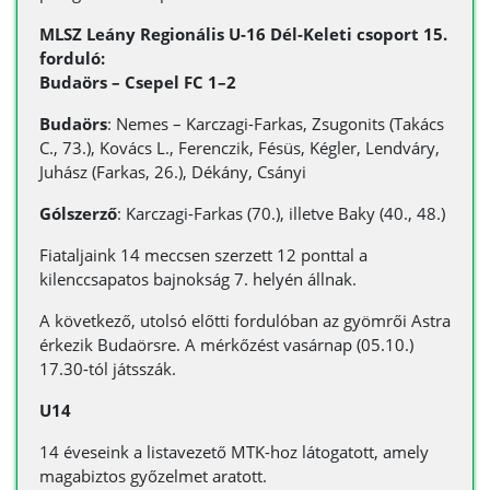
MLSZ Leány Regionális U-16 Dél-Keleti csoport 15.
forduló:
Budaörs – Csepel FC 1–2
Budaörs
: Nemes – Karczagi-Farkas, Zsugonits (Takács
C., 73.), Kovács L., Ferenczik, Fésüs, Kégler, Lendváry,
Juhász (Farkas, 26.), Dékány, Csányi
Gólszerző
: Karczagi-Farkas (70.), illetve Baky (40., 48.)
Fiataljaink 14 meccsen szerzett 12 ponttal a
kilenccsapatos bajnokság 7. helyén állnak.
A következő, utolsó előtti fordulóban az gyömrői Astra
érkezik Budaörsre. A mérkőzést vasárnap (05.10.)
17.30-tól játsszák.
U14
14 éveseink a listavezető MTK-hoz látogatott, amely
magabiztos győzelmet aratott.