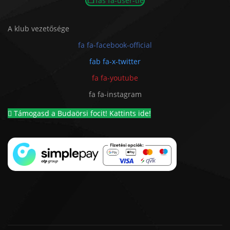
fas fa-user-tie
A klub vezetősége
fa fa-facebook-official
fab fa-x-twitter
fa fa-youtube
fa fa-instagram
Támogasd a Budaörsi focit! Kattints ide!