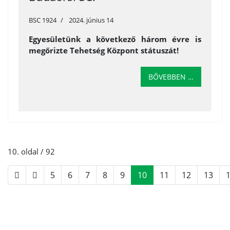
BSC 1924
2024. június 14
Egyesületünk a következő három évre is
megőrizte Tehetség Központ státuszát!
BŐVEBBEN …
10. oldal / 92
5
6
7
8
9
10
11
12
13