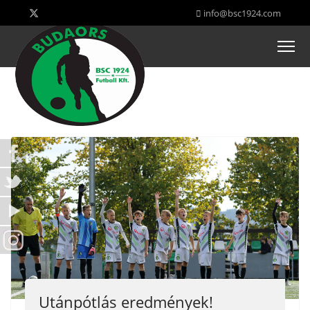
info@bsc1924.com
Utánpótlás eredmények!