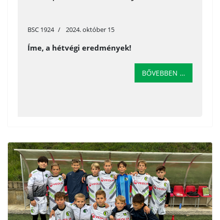
BSC 1924
2024. október 15
Íme, a hétvégi eredmények!
BŐVEBBEN …