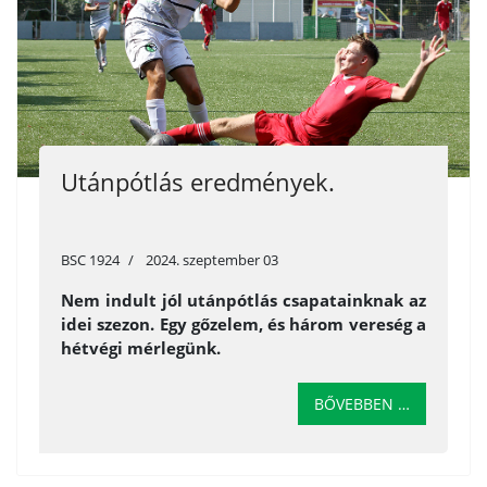
Utánpótlás eredmények.
BSC 1924
2024. szeptember 03
Nem indult jól utánpótlás csapatainknak az
idei szezon. Egy gőzelem, és három vereség a
hétvégi mérlegünk.
BŐVEBBEN …