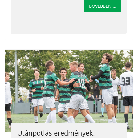
BŐVEBBEN …
Utánpótlás eredmények.