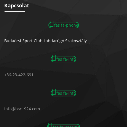
Kapcsolat
fas fa-phone
Budaörsi Sport Club Labdarúgó Szakosztály
fas fa-info
+36-23-422-691
fas fa-info
info@bsc1924.com