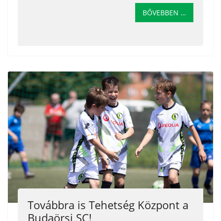
BŐVEBBEN …
Továbbra is Tehetség Központ a
Budaörsi SC!