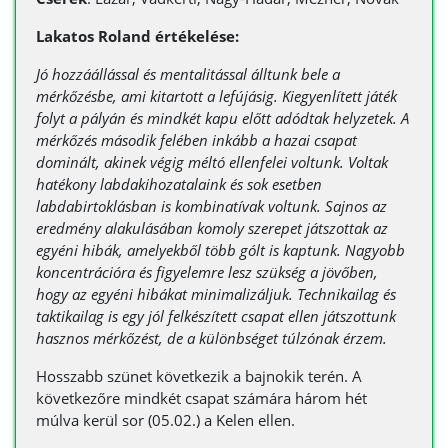
Lakatos Roland értékelése:
Jó hozzáállással és mentalitással álltunk bele a
mérkőzésbe, ami kitartott a lefújásig. Kiegyenlített játék
folyt a pályán és mindkét kapu előtt adódtak helyzetek. A
mérkőzés második felében inkább a hazai csapat
dominált, akinek végig méltó ellenfelei voltunk. Voltak
hatékony labdakihozatalaink és sok esetben
labdabirtoklásban is kombinatívak voltunk. Sajnos az
eredmény alakulásában komoly szerepet játszottak az
egyéni hibák, amelyekből több gólt is kaptunk. Nagyobb
koncentrációra és figyelemre lesz szükség a jövőben,
hogy az egyéni hibákat minimalizáljuk. Technikailag és
taktikailag is egy jól felkészített csapat ellen játszottunk
hasznos mérkőzést, de a különbséget túlzónak érzem.
Hosszabb szünet következik a bajnokik terén. A
következőre mindkét csapat számára három hét
múlva kerül sor (05.02.) a Kelen ellen.