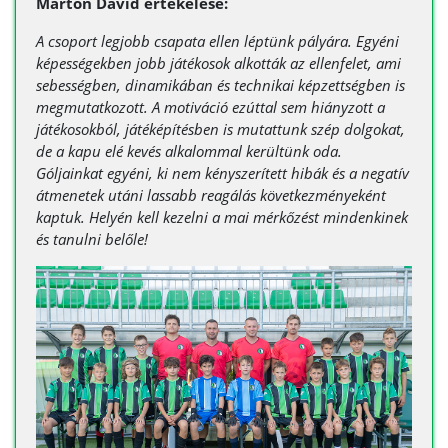
Márton Dávid értékelése:
A csoport legjobb csapata ellen léptünk pályára. Egyéni
képességekben jobb játékosok alkották az ellenfelet, ami
sebességben, dinamikában és technikai képzettségben is
megmutatkozott. A motiváció ezúttal sem hiányzott a
játékosokból, játéképítésben is mutattunk szép dolgokat,
de a kapu elé kevés alkalommal kerültünk oda.
Góljainkat egyéni, ki nem kényszerített hibák és a negatív
átmenetek utáni lassabb reagálás következményeként
kaptuk. Helyén kell kezelni a mai mérkőzést mindenkinek
és tanulni belőle!