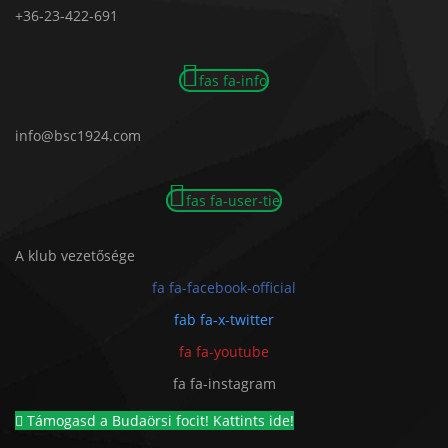
+36-23-422-691
fas fa-info
info@bsc1924.com
fas fa-user-tie
A klub vezetősége
fa fa-facebook-official
fab fa-x-twitter
fa fa-youtube
fa fa-instagram
Támogasd a Budaörsi focit! Kattints ide!