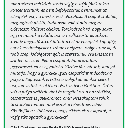
mindhárom mérkőzés során végig a saját játékunkra
koncentráltunk, és nem befolyásoltak bennünket az
ellenfelek vagy a mérkőzések alakulása. A csapat stabilan,
megingások nélkül, tudatosan valósította meg az
előzetesen kitűzött célokat. Törekedtünk rá, hogy sokat
legyen nálunk a labda, bátran vállalkoztunk, sokszor
kreatív megoldásokkal jutottunk el az ellenfelek kapujáig,
ennek eredményeként számos helyzetet dolgoztunk ki, és
több szép, kidolgozott gólt is szereztünk. Védekezésben
szintén dicséret illeti a csapatot: határozottan,
fegyelmezetten és egymásért küzdve játszottunk, ami jól
mutatja, hogy a gyerekek igazi csapatként működtek a
pályán. Kapusaink is tették a dolgukat, amikor kellett
nagyon védtek és aktívan részt vettek a játékban. Öröm
volt a pálya széléről látni és megélni azt a hozzáállást,
összetartást és játékörömöt, amit visszakaptam tőlük.
Gratulálok minden játékosnak a teljesítményéhez
Köszönjük a szülőknek is, hogy elkísérték a csapatot, és
végig támogatták a gyerekeket!
Olaj György vezetőedző (U9) beszámolója: