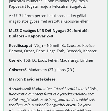
játszottak múlhéten. Előbb mindkét együttes a
Kaposvárt fogata, majd a Felcsútra látogatott.
Az U13 három percen belül szerzett két góllal
magabiztos győzelmet aratott a Kaposvár ellen.
MLSZ Országos U13 Dél-Nyugat 20. forduló:
Budaörs – Kaposvár 2–0
Kezdőcsapat
: Végh – Németh B., Czuczor, Kovács-
Baranyi, Orosz, Bene, Hege-Tóth, Benedek, Kabarcz
Cserék
: Tóth D., Loós, Fehér, Madarassy, Lindner
Gólszerző
: Madarassy (27.), Loós (29.)
Márton Dávid értékelése:
A szokásosnál kisebb intenzitással kezdtük a mérkőzést,
hiányzott a minőségi futás és a játékkapcsolatok sem
voltak megfelelőek az első negyedben, de a védekezés
rendben volt. A második negyedtől átvettük a játék
irányítását, a párharcokat is nagyobb százalékban