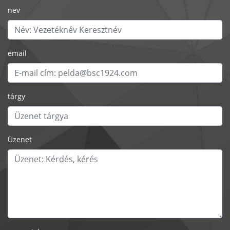
nev
email
tárgy
Üzenet