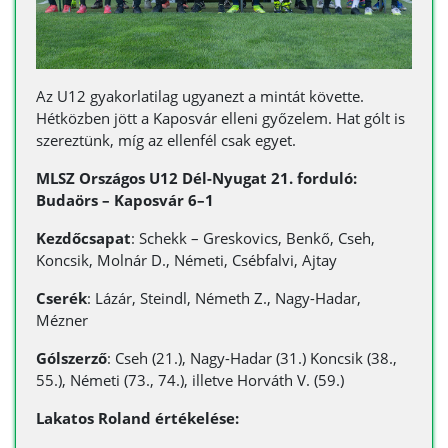
Az U12 gyakorlatilag ugyanezt a mintát követte.
Hétközben jött a Kaposvár elleni győzelem. Hat gólt is
szereztünk, míg az ellenfél csak egyet.
MLSZ Országos U12 Dél-Nyugat 21. forduló:
Budaörs – Kaposvár 6–1
Kezdőcsapat
: Schekk – Greskovics, Benkő, Cseh,
Koncsik, Molnár D., Németi, Csébfalvi, Ajtay
Cserék
: Lázár, Steindl, Németh Z., Nagy-Hadar,
Mézner
Gólszerző
: Cseh (21.), Nagy-Hadar (31.) Koncsik (38.,
55.), Németi (73., 74.), illetve Horváth V. (59.)
Lakatos Roland értékelése: