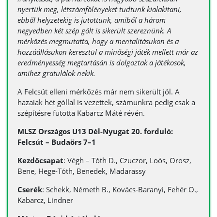
nyertük meg, létszámfölényeket tudtunk kialakítani,
ebből helyzetekig is jutottunk, amiből a három
negyedben két szép gólt is sikerült szereznünk. A
mérkőzés megmutatta, hogy a mentalitásukon és a
hozzáállásukon keresztül a minőségi játék mellett már az
eredményesség megtartásán is dolgoztak a játékosok,
amihez gratulálok nekik.
A Felcsút elleni mérkőzés már nem sikerült jól. A
hazaiak hét góllal is vezettek, számunkra pedig csak a
szépítésre futotta Kabarcz Máté révén.
MLSZ Országos U13 Dél-Nyugat 20. forduló:
Felcsút – Budaörs 7–1
Kezdőcsapat
: Végh – Tóth D., Czuczor, Loós, Orosz,
Bene, Hege-Tóth, Benedek, Madarassy
Cserék
: Schekk, Németh B., Kovács-Baranyi, Fehér O.,
Kabarcz, Lindner