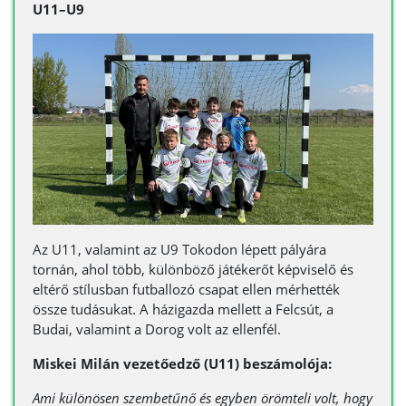
U11–U9
Az U11, valamint az U9 Tokodon lépett pályára
tornán, ahol több, különböző játékerőt képviselő és
eltérő stílusban futballozó csapat ellen mérhették
össze tudásukat. A házigazda mellett a Felcsút, a
Budai, valamint a Dorog volt az ellenfél.
Miskei Milán vezetőedző (U11) beszámolója:
Ami különösen szembetűnő és egyben örömteli volt, hogy