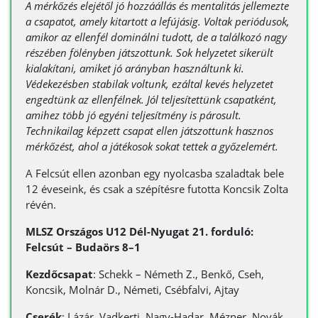
A mérkőzés elejétől jó hozzáállás és mentalitás jellemezte
a csapatot, amely kitartott a lefújásig. Voltak periódusok,
amikor az ellenfél dominálni tudott, de a találkozó nagy
részében fölényben játszottunk. Sok helyzetet sikerült
kialakítani, amiket jó arányban használtunk ki.
Védekezésben stabilak voltunk, ezáltal kevés helyzetet
engedtünk az ellenfélnek. Jól teljesítettünk csapatként,
amihez több jó egyéni teljesítmény is párosult.
Technikailag képzett csapat ellen játszottunk hasznos
mérkőzést, ahol a játékosok sokat tettek a győzelemért.
A Felcsút ellen azonban egy nyolcasba szaladtak bele
12 éveseink, és csak a szépítésre futotta Koncsik Zolta
révén.
MLSZ Országos U12 Dél-Nyugat 21. forduló:
Felcsút – Budaörs 8–1
Kezdőcsapat
: Schekk – Németh Z., Benkő, Cseh,
Koncsik, Molnár D., Németi, Csébfalvi, Ajtay
Cserék
: Lázár, Vadkerti, Nagy-Hadar, Mézner, Novák