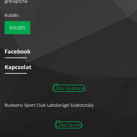
grecaptcha
Küldés
KÜLDÉS
Facebook
Kapcsolat
fas fa-phone
Budaörsi Sport Club Labdarúgó Szakosztály
fas fa-info