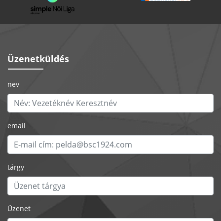
Üzenetküldés
nev
email
tárgy
Üzenet