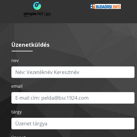
Üzenetküldés
nev
email
tárgy