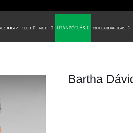
UTÁNPÓTLÁS
KEZDŐLAP
KLUB
NB III
NŐI LABDARÚGÁS
Bartha Dávi