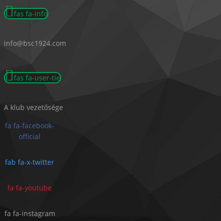
fas fa-info
info@bsc1924.com
fas fa-user-tie
A klub vezetősége
fa fa-facebook-
official
fab fa-x-twitter
fa fa-youtube
fa fa-instagram