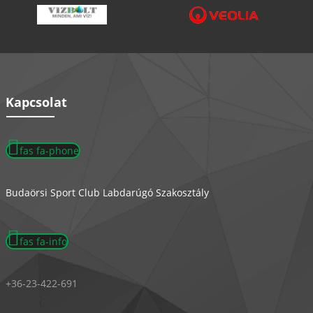
Kapcsolat
fas fa-phone
Budaörsi Sport Club Labdarúgó Szakosztály
fas fa-info
+36-23-422-691