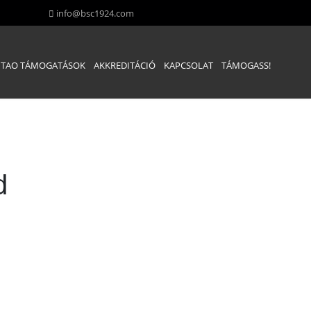
info@bsc1924.com
TAO TÁMOGATÁSOK
AKKREDITÁCIÓ
KAPCSOLAT
TÁMOGASS!
d