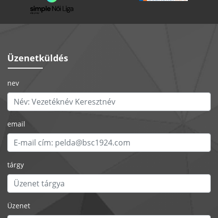
Üzenetküldés
nev
email
tárgy
Üzenet