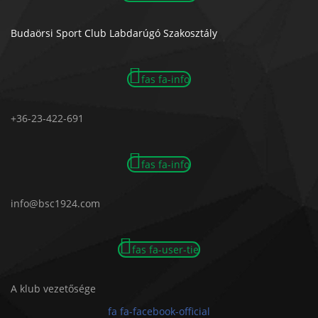
Budaörsi Sport Club Labdarúgó Szakosztály
fas fa-info
+36-23-422-691
fas fa-info
info@bsc1924.com
fas fa-user-tie
A klub vezetősége
fa fa-facebook-official