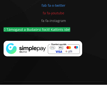
fab fa-x-twitter
fa fa-youtube
fa fa-instagram
Támogasd a Budaörsi focit! Kattints ide!
© 2018 - 2026 BSC 1924 Futball Kft. |