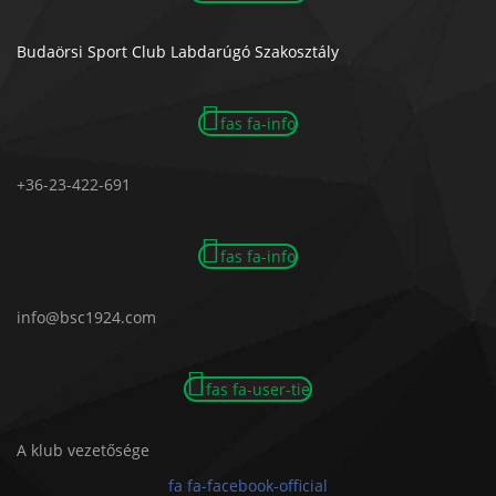
Budaörsi Sport Club Labdarúgó Szakosztály
fas fa-info
+36-23-422-691
fas fa-info
info@bsc1924.com
fas fa-user-tie
A klub vezetősége
fa fa-facebook-official