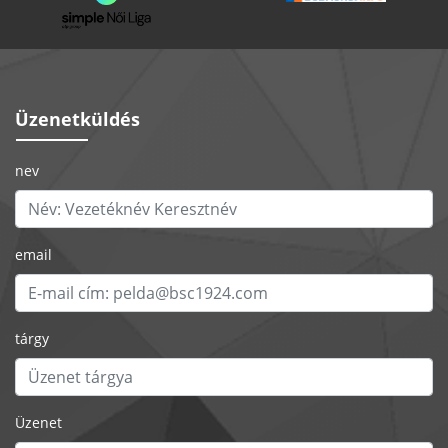
Üzenetküldés
nev
email
tárgy
Üzenet