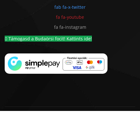
fab fa-x-twitter
fa fa-youtube
fa fa-instagram
Támogasd a Budaörsi focit! Kattints ide!
© 2018 - 2026 BSC 1924 Futball Kft. |