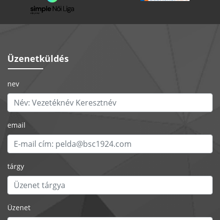
Üzenetküldés
nev
email
tárgy
Üzenet