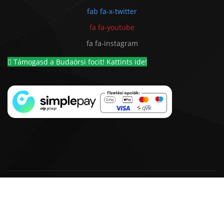
fab fa-x-twitter
fa fa-youtube
fa fa-instagram
Támogasd a Budaörsi focit! Kattints ide!
© 2018 - 2026 BSC 1924 Futball Kft. |