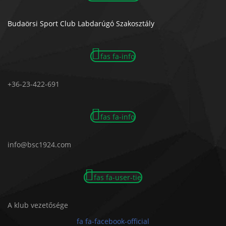
Budaörsi Sport Club Labdarúgó Szakosztály
fas fa-info
+36-23-422-691
fas fa-info
info@bsc1924.com
fas fa-user-tie
A klub vezetősége
fa fa-facebook-official