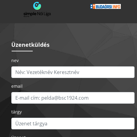
Üzenetküldés
nev
email
tárgy