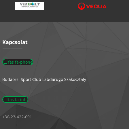
Kapcsolat
fas fa-phone
Budaörsi Sport Club Labdarúgó Szakosztály
fas fa-info
+36-23-422-691