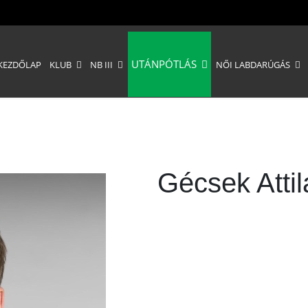
UTÁNPÓTLÁS
KEZDŐLAP
KLUB
NB III
NŐI LABDARÚGÁS
Gécsek Attil