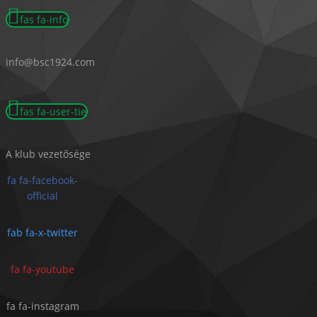
fas fa-info
info@bsc1924.com
fas fa-user-tie
A klub vezetősége
fa fa-facebook-
official
fab fa-x-twitter
fa fa-youtube
fa fa-instagram