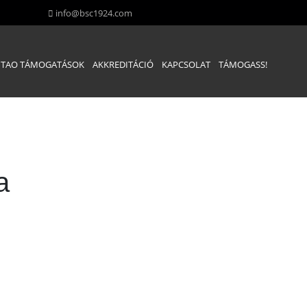
info@bsc1924.com
TAO TÁMOGATÁSOK
AKKREDITÁCIÓ
KAPCSOLAT
TÁMOGASS!
a