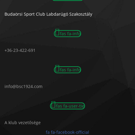
Budaörsi Sport Club Labdarúgó Szakosztály
fas fa-info
+36-23-422-691
fas fa-info
info@bsc1924.com
fas fa-user-tie
A klub vezetősége
fa fa-facebook-official