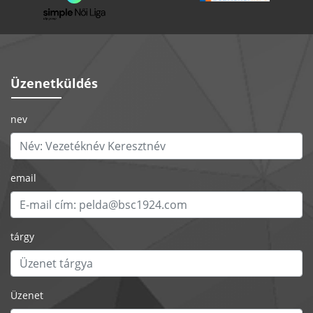
Üzenetküldés
nev
email
tárgy
Üzenet