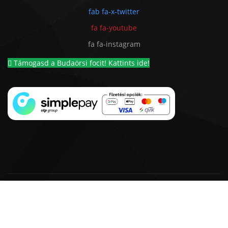
fab fa-x-twitter
fa fa-youtube
fa fa-instagram
Támogasd a Budaörsi focit! Kattints ide!
© 2018 - 2026 BSC 1924 Futball Kft. |