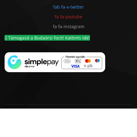
fab fa-x-twitter
fa fa-youtube
fa fa-instagram
Támogasd a Budaörsi focit! Kattints ide!
© 2018 - 2026 BSC 1924 Futball Kft. |