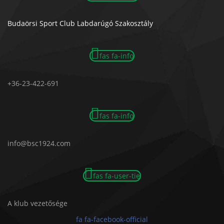
Budaörsi Sport Club Labdarúgó Szakosztály
fas fa-info
+36-23-422-691
fas fa-info
info@bsc1924.com
fas fa-user-tie
A klub vezetősége
fa fa-facebook-official