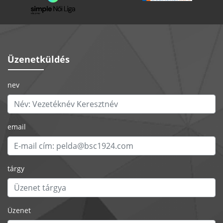
Üzenetküldés
nev
email
tárgy
Üzenet