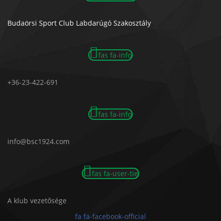
Budaörsi Sport Club Labdarúgó Szakosztály
fas fa-info
+36-23-422-691
fas fa-info
info@bsc1924.com
fas fa-user-tie
A klub vezetősége
fa fa-facebook-official