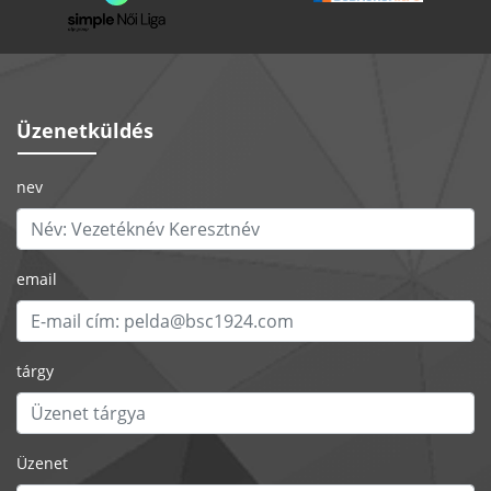
Üzenetküldés
nev
email
tárgy
Üzenet