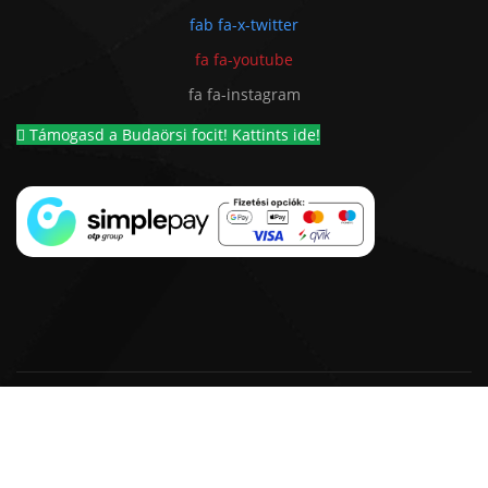
fab fa-x-twitter
fa fa-youtube
fa fa-instagram
Támogasd a Budaörsi focit! Kattints ide!
© 2018 - 2026 BSC 1924 Futball Kft. |