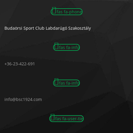
fas fa-phone
Budaörsi Sport Club Labdarúgó Szakosztály
fas fa-info
+36-23-422-691
fas fa-info
info@bsc1924.com
fas fa-user-tie