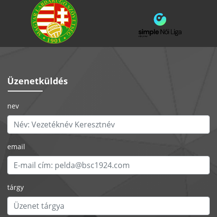
Üzenetküldés
nev
email
tárgy