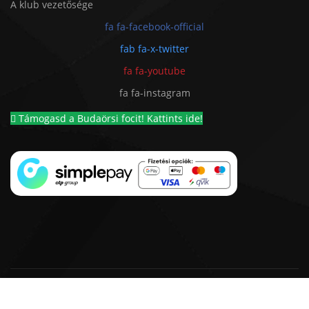
A klub vezetősége
fa fa-facebook-official
fab fa-x-twitter
fa fa-youtube
fa fa-instagram
Támogasd a Budaörsi focit! Kattints ide!