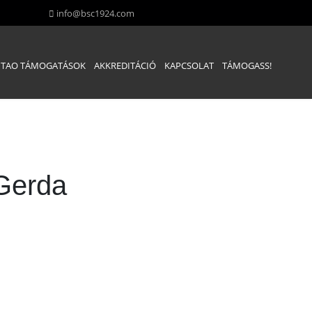
info@bsc1924.com
TAO TÁMOGATÁSOK
AKKREDITÁCIÓ
KAPCSOLAT
TÁMOGASS!
Gerda