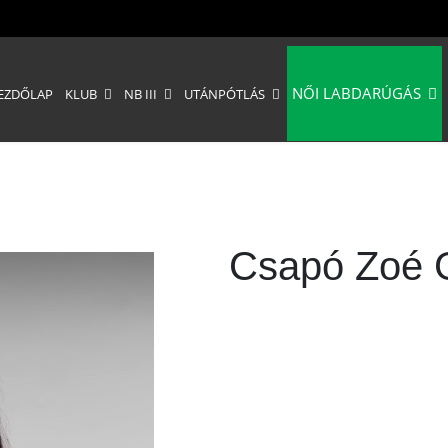
NŐI LABDARÚGÁS
EZDŐLAP
KLUB
NB III
UTÁNPÓTLÁS
Csapó Zoé 