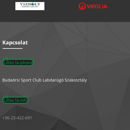
Kapcsolat
fas fa-phone
Budaörsi Sport Club Labdarúgó Szakosztály
fas fa-info
+36-23-422-691