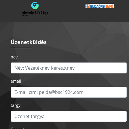
Üzenetküldés
nev
email
tárgy