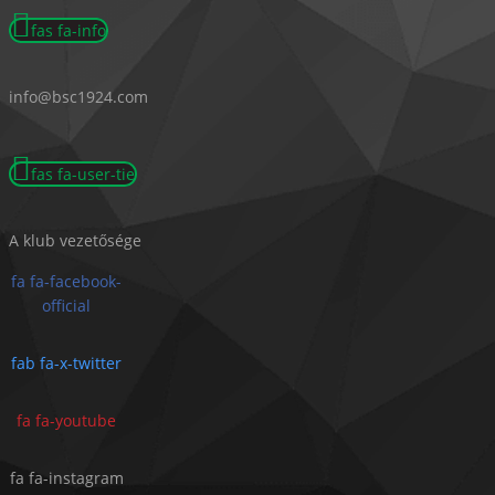
fas fa-info
info@bsc1924.com
fas fa-user-tie
A klub vezetősége
fa fa-facebook-
official
fab fa-x-twitter
fa fa-youtube
fa fa-instagram