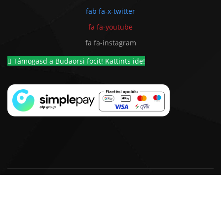
fab fa-x-twitter
fa fa-youtube
fa fa-instagram
Támogasd a Budaörsi focit! Kattints ide!
© 2018 - 2026 BSC 1924 Futball Kft. |