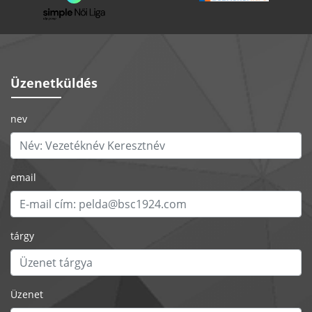
Üzenetküldés
nev
email
tárgy
Üzenet