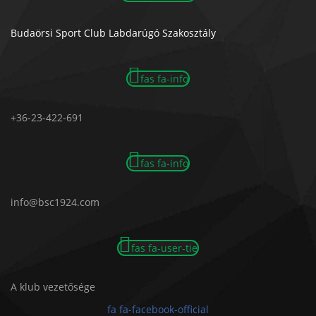
Budaörsi Sport Club Labdarúgó Szakosztály
fas fa-info
+36-23-422-691
fas fa-info
info@bsc1924.com
fas fa-user-tie
A klub vezetősége
fa fa-facebook-official