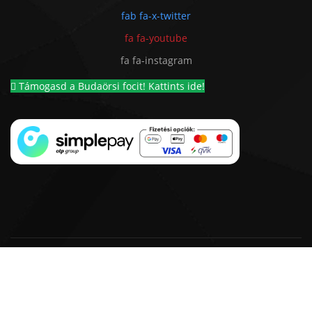
fab fa-x-twitter
fa fa-youtube
fa fa-instagram
Támogasd a Budaörsi focit! Kattints ide!
© 2018 - 2026 BSC 1924 Futball Kft. |