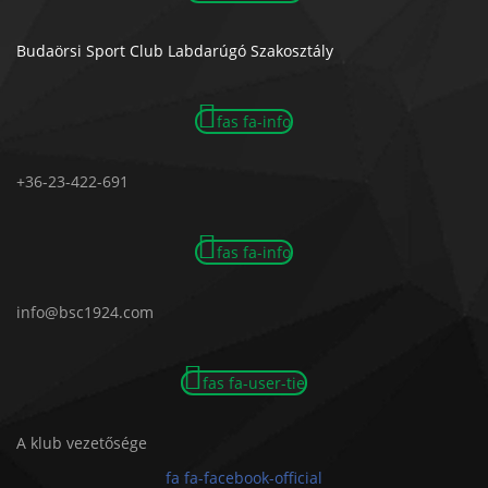
Budaörsi Sport Club Labdarúgó Szakosztály
fas fa-info
+36-23-422-691
fas fa-info
info@bsc1924.com
fas fa-user-tie
A klub vezetősége
fa fa-facebook-official