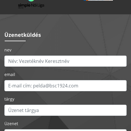
Üzenetküldés
nev
email
tárgy
Üzenet