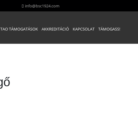
info@bsc1924.com
TAO TÁMOGATÁSOK
AKKREDITÁCIÓ
KAPCSOLAT
TÁMOGASS!
gő