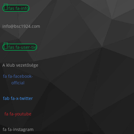
fas fa-info
info@bsc1924.com
fas fa-user-tie
A klub vezetősége
fa fa-facebook-
official
fab fa-x-twitter
fa fa-youtube
fa fa-instagram