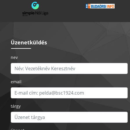
Üzenetküldés
nev
email
tárgy