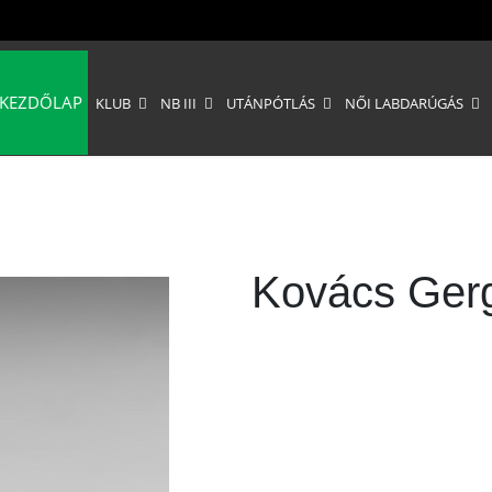
KEZDŐLAP
KLUB
NB III
UTÁNPÓTLÁS
NŐI LABDARÚGÁS
Kovács Ger