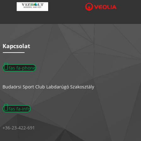
Kapcsolat
fas fa-phone
Budaörsi Sport Club Labdarúgó Szakosztály
fas fa-info
+36-23-422-691