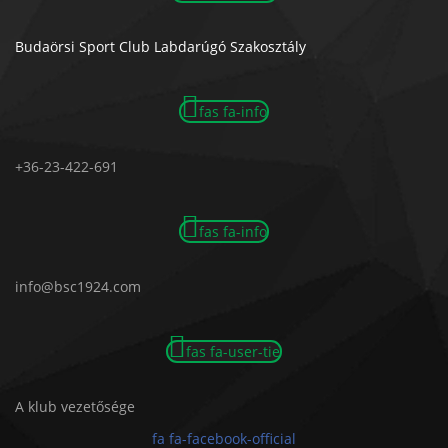
Budaörsi Sport Club Labdarúgó Szakosztály
fas fa-info
+36-23-422-691
fas fa-info
info@bsc1924.com
fas fa-user-tie
A klub vezetősége
fa fa-facebook-official