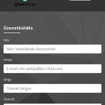
Üzenetküldés
nev
email
tárgy
Üzenet