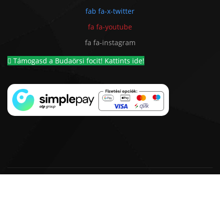
fab fa-x-twitter
fa fa-youtube
fa fa-instagram
Támogasd a Budaörsi focit! Kattints ide!
© 2018 - 2026 BSC 1924 Futball Kft. |