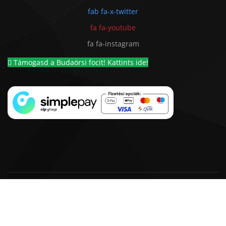
fab fa-x-twitter
fa fa-youtube
fa fa-instagram
Támogasd a Budaörsi focit! Kattints ide!
© 2018 - 2026 BSC 1924 Futball Kft. |