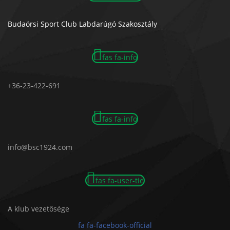
Budaörsi Sport Club Labdarúgó Szakosztály
fas fa-info
+36-23-422-691
fas fa-info
info@bsc1924.com
fas fa-user-tie
A klub vezetősége
fa fa-facebook-official